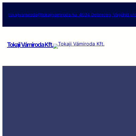
Ugrás
a
tokajivamiroda@tokajivamiroda.hu
4034 Debrecen, Vágóhíd utc
tartalomhoz
Tokaji Vámiroda Kft.