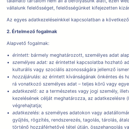
található tartalom nem áll a befolyásunk alatt, ezen w
vállalunk felelősséget, felelősségünket kifejezetten kizár
Az egyes adatkezeléseinkkel kapcsolatban a következő 
2. Értelmező fogalmak
Alapvető fogalmak:
érintett:
bármely meghatározott, személyes adat alap
személyes adat:
az érintettel kapcsolatba hozható ada
kulturális vagy szociális azonosságára jellemző ismer
hozzájárulás:
az érintett kívánságának önkéntes és ha
rá vonatkozó személyes adat – teljes körű vagy egye
adatkezelő:
az a természetes vagy jogi személy, ill
kezelésének célját meghatározza, az adatkezelésre (
végrehajtatja;
adatkezelés
: a személyes adatokon vagy adatállomá
gyűjtés, rögzítés, rendszerezés, tagolás, tárolás, át
történő hozzáférhetővé tétel útján, összehangolás va