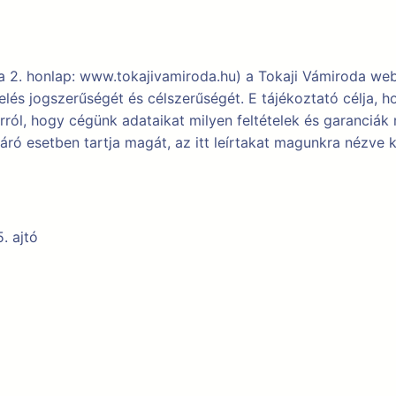
 2. honlap: www.tokajivamiroda.hu) a Tokaji Vámiroda web
lés jogszerűségét és célszerűségét. E tájékoztató célja, ho
ól, hogy cégünk adataikat milyen feltételek és garanciák m
ró esetben tartja magát, az itt leírtakat magunkra nézve k
. ajtó