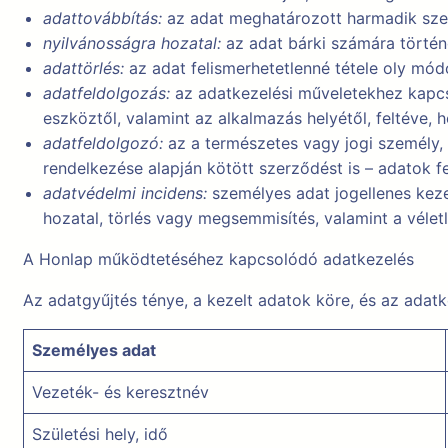
adattovábbítás:
az adat meghatározott harmadik sze
nyilvánosságra hozatal:
az adat bárki számára történ
adattörlés:
az adat felismerhetetlenné tétele oly mód
adatfeldolgozás:
az adatkezelési műveletekhez kapcs
eszköztől, valamint az alkalmazás helyétől, feltéve, 
adatfeldolgozó:
az a természetes vagy jogi személy, 
rendelkezése alapján kötött szerződést is – adatok f
adatvédelmi incidens:
személyes adat jogellenes keze
hozatal, törlés vagy megsemmisítés, valamint a véle
A Honlap működtetéséhez kapcsolódó adatkezelés
Az adatgyűjtés ténye, a kezelt adatok köre, és az adatke
Személyes adat
Vezeték- és keresztnév
Születési hely, idő