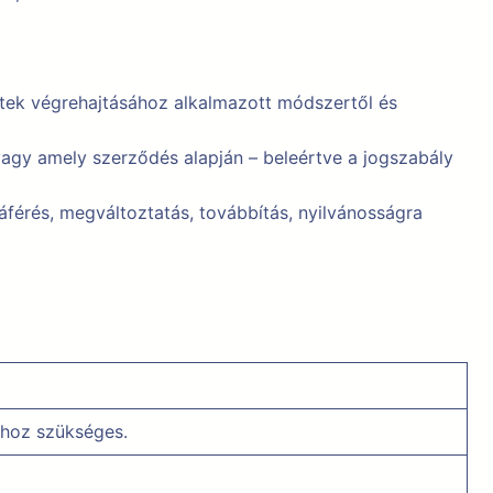
etek végrehajtásához alkalmazott módszertől és
 vagy amely szerződés alapján – beleértve a jogszabály
áférés, megváltoztatás, továbbítás, nyilvánosságra
ához szükséges.