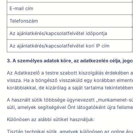
E-mail cím
Telefonszám
Az ajánlatkérés/kapcsolatfelvétel időpontja
Az ajánlatkérés/kapcsolatfelvétel kori IP cím
3. A személyes adatok köre, az adatkezelés célja, jog
Az Adatkezelő a testre szabott kiszolgálás érdekében a
vissza. Ha a böngésző visszaküld egy korábban elmentett
korábbiakkal, de kizárólag a saját tartalma tekintetében
A használt sütik többsége úgynevezett „munkamenet-sü
süti, amelyek segítségével Önt látogatóként újra felis
Különösen az alábbi sütiket használjuk:
Tisztán technikai sütik, amelyek különösen az online ár