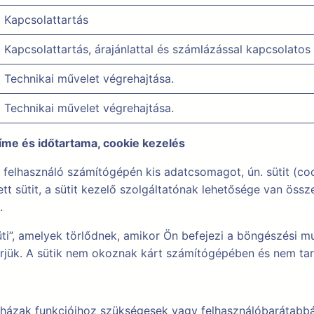
Kapcsolattartás
Kapcsolattartás, árajánlattal és számlázással kapcsolato
Technikai művelet végrehajtása.
Technikai művelet végrehajtása.
címe és időtartama, cookie kezelés
 felhasználó számítógépén kis adatcsomagot, ún. sütit (coo
 sütit, a sütit kezelő szolgáltatónak lehetősége van össze
.
ti”, amelyek törlődnek, amikor Ön befejezi a böngészési 
merjük. A sütik nem okoznak kárt számítógépében és nem ta
uházak funkcióihoz szükségesek vagy felhasználóbarátabbá 