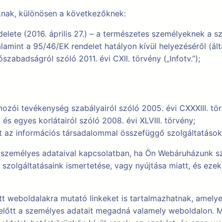
knak, különösen a következőknek:
elete (2016. április 27.) – a természetes személyeknek a 
lamint a 95/46/EK rendelet hatályon kívül helyezéséről (ál
zabadságról szóló 2011. évi CXII. törvény („Infotv.”);
ói tevékenység szabályairól szóló 2005. évi CXXXIII. törv
és egyes korlátairól szóló 2008. évi XLVIII. törvény;
t az információs társadalommal összefüggő szolgáltatások e
személyes adataival kapcsolatban, ha Ön Webáruházunk szo
 szolgáltatásaink ismertetése, vagy nyújtása miatt, és ezek
 weboldalakra mutató linkeket is tartalmazhatnak, amelyek
előtt a személyes adatait megadná valamely weboldalon. M