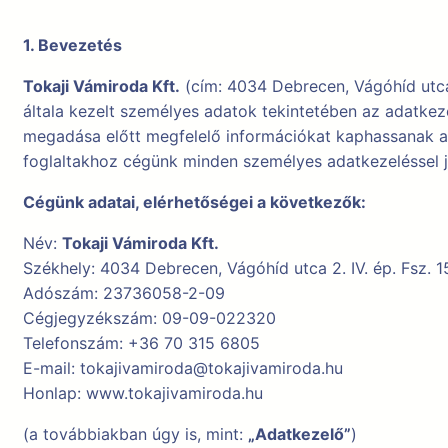
1. Bevezetés
Tokaji Vámiroda Kft.
(cím: 4034 Debrecen, Vágóhíd utca
általa kezelt személyes adatok tekintetében az adatkeze
megadása előtt megfelelő információkat kaphassanak arr
foglaltakhoz cégünk minden személyes adatkezeléssel já
Cégünk adatai, elérhetőségei a következők:
Név:
Tokaji Vámiroda Kft.
Székhely: 4034 Debrecen, Vágóhíd utca 2. IV. ép. Fsz. 15
Adószám: 23736058-2-09
Cégjegyzékszám: 09-09-022320
Telefonszám: +36 70 315 6805
E-mail: tokajivamiroda@tokajivamiroda.hu
Honlap: www.tokajivamiroda.hu
(a továbbiakban úgy is, mint:
„Adatkezelő”
)