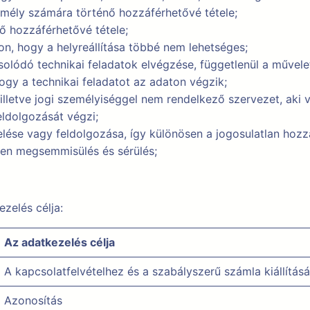
mély számára történő hozzáférhetővé tétele;
ő hozzáférhetővé tétele;
on, hogy a helyreállítása többé nem lehetséges;
olódó technikai feladatok elvégzése, függetlenül a művel
hogy a technikai feladatot az adaton végzik;
illetve jogi személyiséggel nem rendelkező szervezet, aki
eldolgozását végzi;
lése vagy feldolgozása, így különösen a jogosulatlan hozz
tlen megsemmisülés és sérülés;
zelés célja:
Az adatkezelés célja
A kapcsolatfelvételhez és a szabályszerű számla kiállítás
Azonosítás