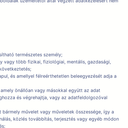
eboldalak üzemeltetői által végzett adatkezelésért nem
sítható természetes személy;
 vagy több fizikai, fiziológiai, mentális, gazdasági,
 következtetés;
pul, és amellyel félreérthetetlen beleegyezését adja a
y amely önállóan vagy másokkal együtt az adat
ghozza és végrehajtja, vagy az adatfeldolgozóval
 bármely művelet vagy műveletek összessége, így a
sználás, közlés továbbítás, terjesztés vagy egyéb módon
és;