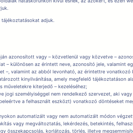
eboldalak hatáskörünkön kívül esnek, az azokért, és ezen w
juk.
tájékoztatásokat adjuk.
ján azonosított vagy – közvetlenül vagy közvetve – azono
t – különösen az érintett neve, azonosító jele, valamint egy
et –, valamint az abból levonható, az érintettre vonatkozó
tározott kinyilvánítása, amely megfelelő tájékoztatáson ala
s műveletekre kiterjedő – kezeléséhez;
etve jogi személyiséggel nem rendelkező szervezet, aki vag
beleértve a felhasznált eszközt) vonatkozó döntéseket me
nyokon automatizált vagy nem automatizált módon végzett
alakítás vagy megváltoztatás, lekérdezés, betekintés, felha
gy összekapcsolás, korlátozás, törlés, illetve megsemmisít