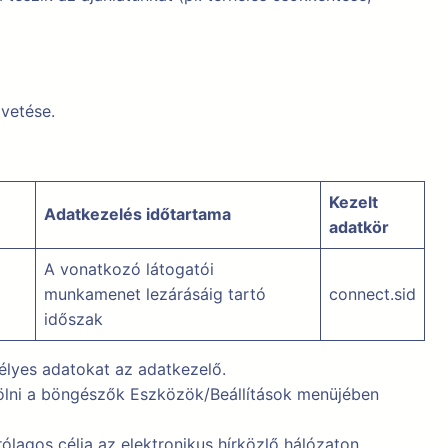
övetése.
Kezelt
Adatkezelés időtartama
adatkör
A vonatkozó látogatói
munkamenet lezárásáig tartó
connect.sid
időszak
élyes adatokat az adatkezelő.
örölni a böngészők Eszközök/Beállítások menüjében
ólagos célja az elektronikus hírközlő hálózaton