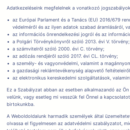
Adatkezeléseink megfelelnek a vonatkozó jogszabályo
az Európai Parlament és a Tanács (EU) 2016/679 rend
védelméről és az ilyen adatok szabad áramlásáról, va
az információs önrendelkezési jogról és az információs
a Polgári Törvénykönyvről szóló 2013. évi V. törvény;
a számvitelről szóló 2000. évi C. törvény;
az adózás rendjéről szóló 2017. évi CL. törvény;
a személy- és vagyonvédelmi, valamint a magánnyomoz
a gazdasági reklámtevékenység alapvető feltételeiről 
az elektronikus kereskedelmi szolgáltatások, valamin
Ez a Szabályzat abban az esetben alkalmazandó az Ön 
velünk, vagy esetleg mi vesszük fel Önnel a kapcsolatot
birtokunkba.
A Weboldoldalunk harmadik személyek által üzemeltetett
olvassa el figyelmesen az adatvédelmi szabályzatot, mi