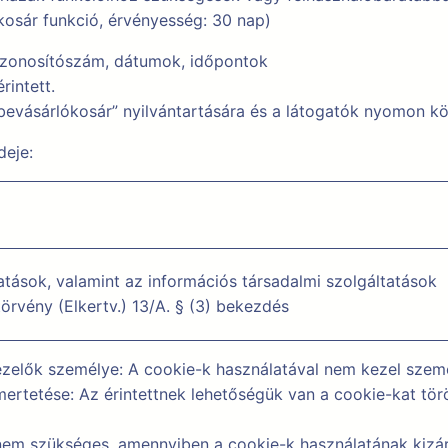
kosár funkció, érvényesség: 30 nap)
 azonosítószám, dátumok, időpontok
rintett.
„bevásárlókosár” nyilvántartására és a látogatók nyomon k
deje:
tatások, valamint az információs társadalmi szolgáltatások
törvény (Elkertv.) 13/A. § (3) bekezdés
zelők személye: A cookie-k használatával nem kezel szem
smertetése: Az érintettnek lehetőségük van a cookie-kat t
 nem szükséges, amennyiben a cookie-k használatának kizár