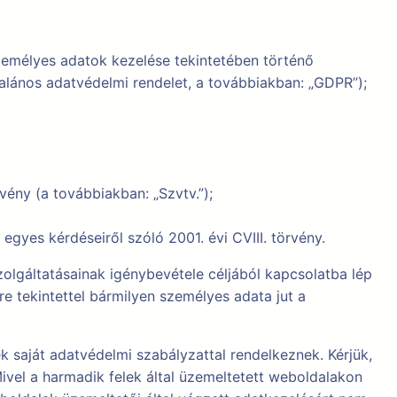
személyes adatok kezelése tekintetében történő
talános adatvédelmi rendelet, a továbbiakban: „GDPR”);
ény (a továbbiakban: „Szvtv.”);
gyes kérdéseiről szóló 2001. évi CVIII. törvény.
lgáltatásainak igénybevétele céljából kapcsolatba lép
re tekintettel bármilyen személyes adata jut a
 saját adatvédelmi szabályzattal rendelkeznek. Kérjük,
ivel a harmadik felek által üzemeltetett weboldalakon